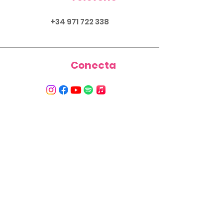
+
34 971 722 338
Conecta
Email
info@eleven.com.es
© 2025
by ELEVEN
PRODUCTIONS